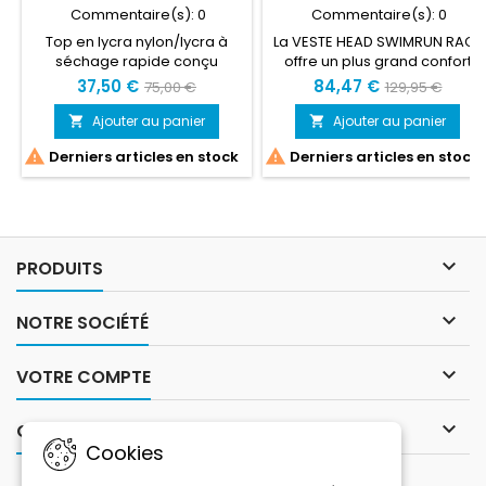
Commentaire(s):
0
Commentaire(s):
0
Top en lycra nylon/lycra à
La VESTE HEAD SWIMRUN RACE
séchage rapide conçu
offre un plus grand confort
spécialement pour le
avec moins de restrictions.
37,50 €
84,47 €
75,00 €
129,95 €
swimrun. Poches pour ranger
Elle est fabriquée avec un
les accessoires, les barres
néoprène 2mm
Ajouter au panier
Ajouter au panier


d'énergie… positionnées aux
extrêmement extensible,


Derniers articles en stock
Derniers articles en stock
endroits ne génant pas la
procurant une grande
course. 3 poches avant / 2
mobilité et liberté de
arrières - Col bas
mouvements. Glissière avant
Développés par les athlétes
minimaliste s’ouvrant
de l'Otillo.
facilement pour la course à
pieds. Le revêtement « Glide

PRODUITS
Skin » améliore la glisse dans
l’eau. Modèle unisexe.

NOTRE SOCIÉTÉ

VOTRE COMPTE

CONTACT
Cookies