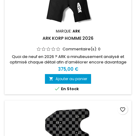
MARQUE:
ARK
ARK KORP HOMME 2026
Commentaire(s):
0
Quoi de neuf en 2026 ? ARK a minutieusement analysé et
optimisé chaque détail afin d’améliorer encore davantage
cette combinaison.Matériaux améliorés. Néoprène
375,00 €
Yamamoto haut de gamme dernière génération et inserts en
mousse mis à jour.Doublures intérieures retravaillées, avec
Ajouter au panier

chaque panneau ajusté pour atteindre des performances

En Stock
maximales.Col modifié pour...
favorite_border