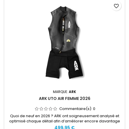
favorite_border
MARQUE:
ARK
ARK UTO AIR FEMME 2026
Commentaire(s):
0
Quoi de neuf en 2026 ? ARK ont soigneusement analysé et
optimisé chaque détail afin d’améliorer encore davantage
cette combinaison. Matériaux améliorés. Néoprène
499,95 €