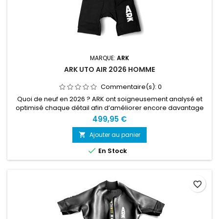
MARQUE:
ARK
ARK UTO AIR 2026 HOMME
Commentaire(s):
0
Quoi de neuf en 2026 ? ARK ont soigneusement analysé et
optimisé chaque détail afin d’améliorer encore davantage
cette combinaison. Matériaux améliorés. Néoprène
499,95 €
Yamamoto haut de gamme dernière génération et inserts en
mousse mis à jour. Doublures intérieures retravaillées, avec
Ajouter au panier

chaque panneau ajusté pour atteindre des performances

En Stock
maximales. Col modifié...
favorite_border