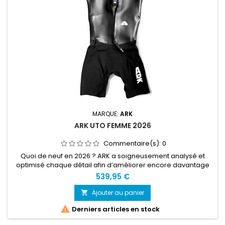
MARQUE:
ARK
ARK UTO FEMME 2026
Commentaire(s):
0
Quoi de neuf en 2026 ? ARK a soigneusement analysé et
optimisé chaque détail afin d’améliorer encore davantage
cette combinaison. Matériaux améliorés. Néoprène
539,95 €
Yamamoto haut de gamme dernière génération et inserts en
mousse mis à jour. Doublures intérieures retravaillées, avec
Ajouter au panier

chaque panneau ajusté pour atteindre des performances

Derniers articles en stock
maximales. Col modifié...