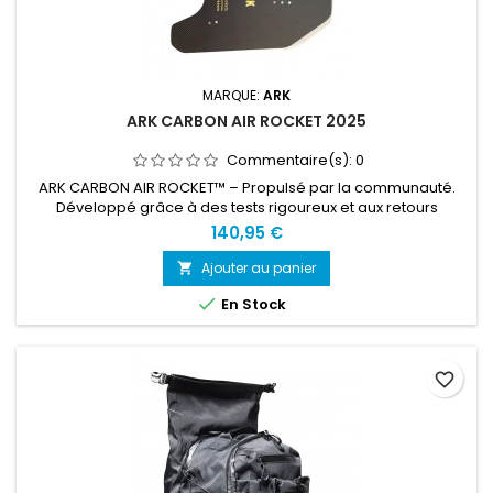
MARQUE:
ARK
ARK CARBON AIR ROCKET 2025
Commentaire(s):
0
ARK CARBON AIR ROCKET™ – Propulsé par la communauté.
Développé grâce à des tests rigoureux et aux retours
concrets de notre communauté swimrun mondiale, le
140,95 €
nouveau ARK CARBON AIR ROCKET™ offre une vitesse
explosive avec moins d’effort. Le nom reste — mais le design
Ajouter au panier

a été entièrement repensé. Ces plaquettes en fibre de

En Stock
carbone ultrafines, découpées avec...
favorite_border