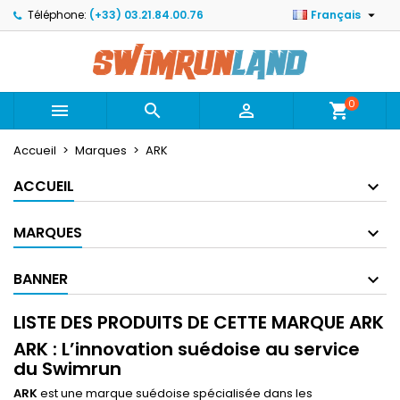

Téléphone:
(+33) 03.21.84.00.76
Français
×
×
×
×
Mes listes
((modalTitle))
Créer une liste d'envies
Connexion
Créer une nouvelle liste
add_circle_outline
((confirmMessage))
Vous devez être connecté pour ajouter des produits
Nom de la liste d'envies
à votre liste d'envies.
0



shopping_cart
((cancelText))
((modalDeleteText))
Accueil
Marques
ARK
Annuler
Connexion
Annuler
Créer une liste d'envies
ACCUEIL
MARQUES
BANNER
LISTE DES PRODUITS DE CETTE MARQUE ARK
ARK : L’innovation suédoise au service
du Swimrun
ARK
est une marque suédoise spécialisée dans les