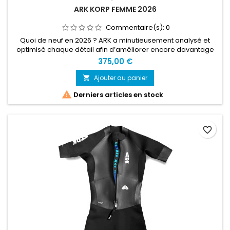
ARK KORP FEMME 2026
Commentaire(s):
0
Quoi de neuf en 2026 ? ARK a minutieusement analysé et
optimisé chaque détail afin d’améliorer encore davantage
cette combinaison.Matériaux améliorés. Néoprène
375,00 €
Yamamoto haut de gamme dernière génération et inserts en
mousse mis à jour.Doublures intérieures retravaillées, avec
Ajouter au panier

chaque panneau ajusté pour atteindre des performances

Derniers articles en stock
maximales.Col modifié pour...
favorite_border