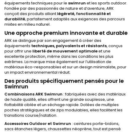
équipements techniques pour le
swimrun
et les sports outdoor.
Fondée par des passionnés de nature et d’aventure, ARK
conçoit des produits alliant
légèreté, fonctionnalité et
durabilité
, parfaitement adaptés aux exigences des parcours
mixtes en milieu naturel.
Une approche premium innovante et durable
ARK se distingue par son engagement à créer des
équipements
techniques, polyvalents et résistants
, conçus
pour offrir une
liberté de mouvement optimale
et une
excellente protection, même dans les conditions les plus
extrêmes. La marque mise également sur l’utilisation de
matériaux éco-responsables et sur un design minimaliste, pour
un impact environnemental réduit.
Des produits spécifiquement pensés pour le
Swimrun
Combinaisons ARK Swimrun
: fabriquées avec des matériaux
de haute qualité, elles offrent une grande souplesse, une
flottabilité ciblée et un séchage rapide. Dotées de multiples
poches stratégiques et de zips modulables, elles facilitent les
transitions course/natation.
Accessoires Outdoor et Swimrun
: ceintures porte-bidons,
sacs étanches légers, chaussettes néoprène, tout est pensé