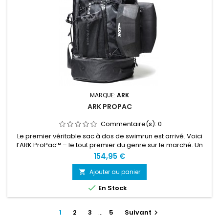
MARQUE:
ARK
ARK PROPAC
Commentaire(s):
0
Le premier véritable sac à dos de swimrun est arrivé. Voici
l’ARK ProPac™ – le tout premier du genre sur le marché. Un
sac technique, ultra-léger et vraiment stylé, conçu
154,95 €
spécifiquement pour les besoins des athlètes de swimrun.
Fabriqué à partir de matériaux étanches ultra-résistants,
Ajouter au panier

avec une construction ingénieuse et robuste. Que vous

En Stock
partiez en...
1
2
3
…
5
Suivant
