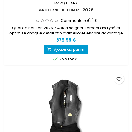
MARQUE:
ARK
ARK ORNO X HOMME 2026
Commentaire(s):
0
Quoi de neuf en 2026 ? ARK a soigneusement analysé et
optimisé chaque détail afin d’améliorer encore davantage
cette combinaison. Matériaux améliorés. Néoprène
579,95 €
Yamamoto haut de gamme dernière génération et inserts en
mousse mis à jour. Doublures intérieures retravaillées, avec
Ajouter au panier

chaque panneau ajusté pour atteindre des performances

En Stock
maximales. Col modifié...
favorite_border