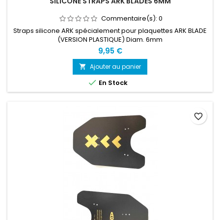
SILICONE STRAPS ARK BLADES 6MM
Commentaire(s):
0
Straps silicone ARK spécialement pour plaquettes ARK BLADE
(VERSION PLASTIQUE) Diam. 6mm
9,95 €
Ajouter au panier


En Stock
favorite_border