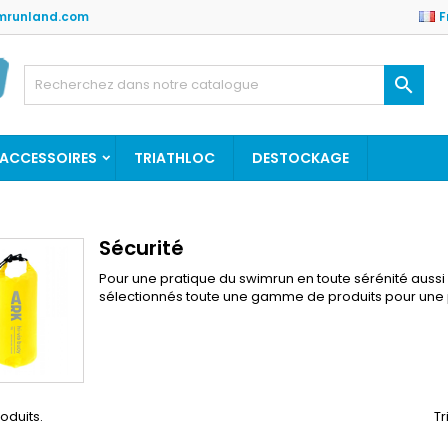
mrunland.com
F
es listes
(modalTitle))
réer une liste d'envies
onnexion

Créer une nouvelle liste
confirmMessage))
us devez être connecté pour ajouter des produits à votre liste
m de la liste d'envies
nvies.
ACCESSOIRES
TRIATHLOC
DESTOCKAGE
((cancelText))
((modalDeleteText)
Annuler
Connexio
Annuler
Créer une liste d'envie
Sécurité
Pour une pratique du swimrun en toute sérénité aussi 
sélectionnés toute une gamme de produits pour une p
roduits.
Tr