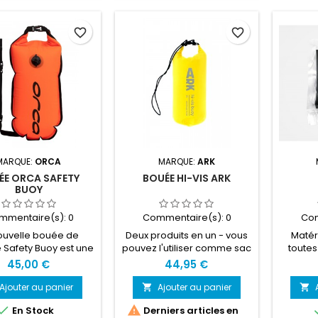
ez dans l'eau libre
ravitaillements, nagez en
 tranquillité d'esprit
toute tranquillité ! Sa
favorite_border
favorite_border
s objets de valeur
couleur vive orange assure
nservés en sécurité
une visibilité optimale et son
ec. Simple à utiliser,
système d'attache avec
chette est idéale...
ceinture réglable et lien...
MARQUE:
ORCA
MARQUE:
ARK
ÉE ORCA SAFETY
BOUÉE HI-VIS ARK
BUOY
mmentaire(s):
0
Commentaire(s):
0
Com
ouvelle bouée de
Deux produits en un - vous
Matéri
é Safety Buoy est une
pouvez l'utiliser comme sac
toutes
 réduite dérivée des
étanche ou bouée de
Band
45,00 €
44,95 €
s Orca précédents.
sécurité haute visibilité. ARK
minimal
 volume de 9 litres,
a réduit l'essence de ce
Ajouter au panier
Ajouter au panier


ous aidera à rester
dont nous avons besoin


En Stock
Derniers articles en
 en nageant, en plus
dans une bouée de