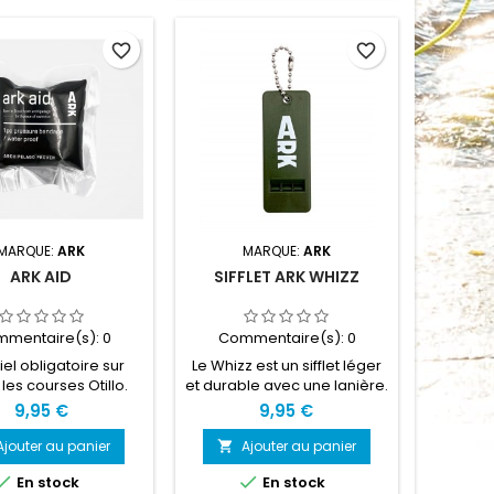
une poche étanche
permettant de transporter
favorite_border
favorite_border
le reste de vos affaires tout
en vous assurant qu’elles
restent au sec.
MARQUE:
ARK
MARQUE:
ARK
ARK AID
SIFFLET ARK WHIZZ
mentaire(s):
0
Commentaire(s):
0
el obligatoire sur
Le Whizz est un sifflet léger
 les courses Otillo.
et durable avec une lanière.
age compressif
La conception et la matière
9,95 €
9,95 €
iste pour tenir dans
plastique renforcée
votre poche.
permettent un son fort et ne
Ajouter au panier
Ajouter au panier

cassent pas, comme on le


En stock
En stock
voit avec d'autres sifflets. Le