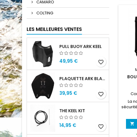
CAMARO
Plong
avec la
COLTING
que vo
sont co
et au s
LES MEILLEURES VENTES
la po
PULL BUOY ARK KEEL
49,95 €
favorite_border
BOU
PLAQUETTE ARK BLADE
39,95 €
Co
favorite_border
La n
sécurit
THE KEEL KIT
version
modèle
Avec un

14,95 €
favorite_border
elle v
visible