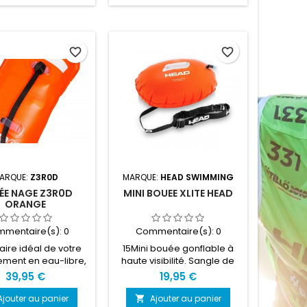
Whizz sera à vous pour
toujours. Son: 108 dB
Dimensions: 70 x 27 x 9 mm
Poids: 13 g Matière :
favorite_border
favorite_border
plastique Couleur: Vert
militaire
ARQUE:
Z3R0D
MARQUE:
HEAD SWIMMING
ÉE NAGE Z3R0D
MINI BOUEE XLITE HEAD
ORANGE
mentaire(s):
0
Commentaire(s):
0
aire idéal de votre
15Mini bouée gonflable à
ement en eau-libre,
haute visibilité. Sangle de
bouée safety buoy
fixation. Equipée d'une
39,95 €
19,95 €
t d'emporter vos
poignée pratique pour le
s personnelles dans
transport hors de l'eau.
Ajouter au panier
Ajouter au panier
