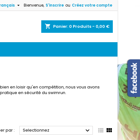

rançais
Bienvenue,
S'inscrire
ou
Créez votre compte
×
×
×
×
shopping_cart
Panier:
0
Produits - 0,00 €
)
n
s
bien en loisir qu'en compétition, nous vous avons
ratique en sécurité du swimrun.



ier par :
Selectionnez