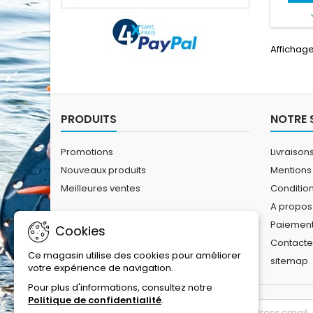
le co
prévu
grande 
vous d
Affichage 
pair
exemple
égaleme
de voi
accès 
PRODUITS
NOTRE 
Promotions
Livraison
Nouveaux produits
Mentions
Meilleures ventes
Conditio
A propos
Paiement
Cookies
Contact
Ce magasin utilise des cookies pour améliorer
sitemap
votre expérience de navigation.
Pour plus d'informations, consultez notre
Politique de confidentialité
.