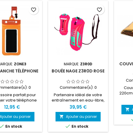
favorite_border
favorite_border
COUVE
ARQUE:
ZONE3
MARQUE:
Z3R0D
TANCHE TÉLÉPHONE
BOUÉE NAGE Z3R0D ROSE
Com
mmentaire(s):
0
Commentaire(s):
0
Couv
220cm 
ssoire parfait pour
Partenaire idéal de votre
Forma
er votre téléphone
entraînement en eau-libre,
de vos aventures en
notre bouée safety buoy
12,95 €
39,95 €

bre. Notre pochette
permet d'emporter vos
he pour téléphone
affaires personnelles dans
Ajouter au panier
Ajouter au panier

ffre une couche de
le compartiment étanche


En stock
En stock
tion supplémentaire
prévu à cet effet. Clés de
 votre téléphone.
voiture, téléphone et