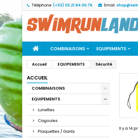
Téléphone:
(+33) 03.21.84.00.76
Email:
shop@swi
M
(
C
C
add_circle_outline
((
Vo
No
d'e
COMBINAISONS
EQUIPEMENTS
Accueil
EQUIPEMENTS
Sécurité
ACCUEIL
COMBINAISONS
EQUIPEMENTS
Lunettes
Cagoules
Il y a 14 p
Plaquettes / Gants