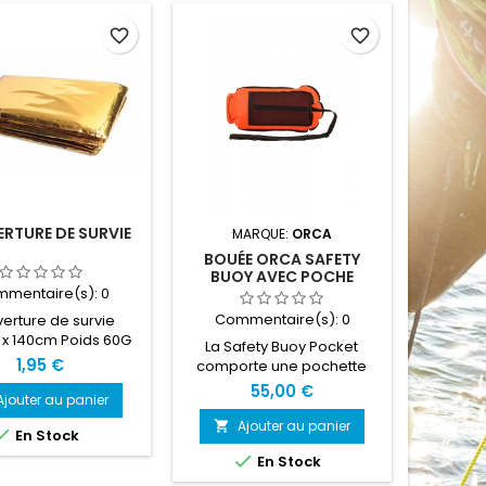
favorite_border
favorite_border
RTURE DE SURVIE
MARQUE:
ORCA
BOUÉE ORCA SAFETY
BUOY AVEC POCHE
mentaire(s):
0
Commentaire(s):
0
erture de survie
x 140cm Poids 60G
La Safety Buoy Pocket
t plié 8cm x 12cm
1,95 €
comporte une pochette
facilement accessible pour
55,00 €
Ajouter au panier
les accessoires que vous
souhaitez garder à portée
Ajouter au panier


En Stock
de main lorsque vous

En Stock
nagez et profitez de l'eau
libre. Elle intègre également