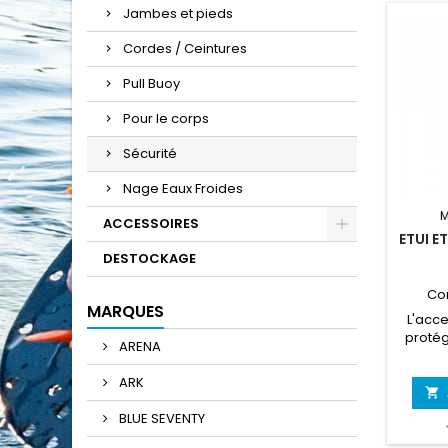
Jambes et pieds
Cordes / Ceintures
Pull Buoy
Pour le corps
Sécurité
Nage Eaux Froides
M
ACCESSOIRES
ETUI E
DESTOCKAGE
Co
MARQUES
L'acce
protég
ARENA
lors 
eau li
ARK
étanc

vous o
BLUE SEVENTY
protec
pour