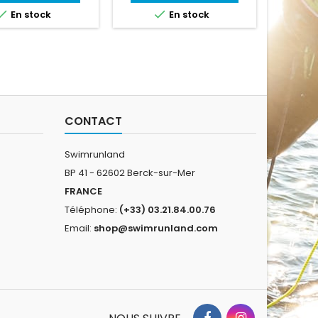
partiment étanche
Soupape de sécurité pour


En stock
En stock
 cet effet. Clés de
le gonflage et le
ure, téléphone et
dégonflage.
illements, nagez en
 tranquillité ! Sa
 vive orange assure
bilité optimale et son
me d'attache avec
e réglable et lien...
CONTACT
Swimrunland
BP 41 - 62602 Berck-sur-Mer
FRANCE
Téléphone:
(+33) 03.21.84.00.76
Email:
shop@swimrunland.com