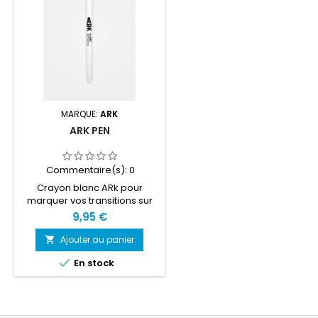
MARQUE:
ARK
ARK PEN
Commentaire(s):
0
Crayon blanc ARk pour
marquer vos transitions sur
vos plaquettes.
9,95 €
Ajouter au panier


En stock