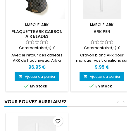
MARQUE:
ARK
MARQUE:
ARK
PLAQUETTE ARK CARBON
ARK PEN
AIR BLADES
Commentaire(s):
0
Commentaire(s):
0
Avec le retour des athlètes
Crayon blanc ARk pour
ARK de haut niveau, Ark a
marquer vos transitions sur
produit une plaquette carbon
vos plaquettes.
96,95 €
9,95 €
de haute qualité aux
performances incroyables.
Ajouter au panier
Ajouter au panier


Les Blades Carbons


En Stock
En stock
apoortent une rigidité
optimale avec seulement
1mm d'épaisseur, une faible
VOUS POUVEZ AUSSI AIMEZ
<
>
friction, une flottaison et un
poids faible. La fibre de
carbone offre une sensation
vive, permet la pénétration
favorite_border
dans l'eau avec le...