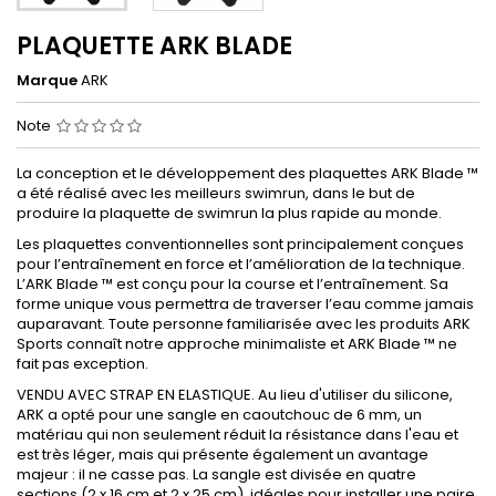
PLAQUETTE ARK BLADE
Marque
ARK
Note
La conception et le développement des plaquettes ARK Blade ™
a été réalisé avec les meilleurs swimrun, dans le but de
produire la plaquette de swimrun la plus rapide au monde.
Les plaquettes conventionnelles sont principalement conçues
pour l’entraînement en force et l’amélioration de la technique.
L’ARK Blade ™ est conçu pour la course et l’entraînement. Sa
forme unique vous permettra de traverser l’eau comme jamais
auparavant. Toute personne familiarisée avec les produits ARK
Sports connaît notre approche minimaliste et ARK Blade ™ ne
fait pas exception.
VENDU AVEC STRAP EN ELASTIQUE. Au lieu d'utiliser du silicone,
ARK a opté pour une sangle en caoutchouc de 6 mm, un
matériau qui non seulement réduit la résistance dans l'eau et
est très léger, mais qui présente également un avantage
majeur : il ne casse pas. La sangle est divisée en quatre
sections (2 x 16 cm et 2 x 25 cm), idéales pour installer une paire