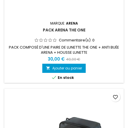
MARQUE:
ARENA
PACK ARENA THE ONE
Commentaire(s):
0
PACK COMPOSÉ D'UNE PAIRE DE LUNETTE THE ONE + ANTI BUÉE
ARENA + HOUSSE LUNETTE
30,00 €
40,00 €
Ajouter au panier


En stock
favorite_border