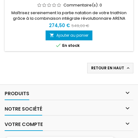
Commentaire(s):
0
Maîtrisez sereinement la partie natation de votre triathlon
grâce à la combinaison intégrale révolutionnaire ARENA
Carbon Tri.Usant de tout sons savoir-faire en matière de
274,50 €
549,00 €
glisse, ARENA a combiné deux matériaux avancés pour un
design ultime : d'une part des inserts en néoprène de
Ajouter au panier

l'Aérodome Yamamoto - une réference en la matière - - et

En stock
d'autre part la...
RETOUR EN HAUT


PRODUITS

NOTRE SOCIÉTÉ

VOTRE COMPTE