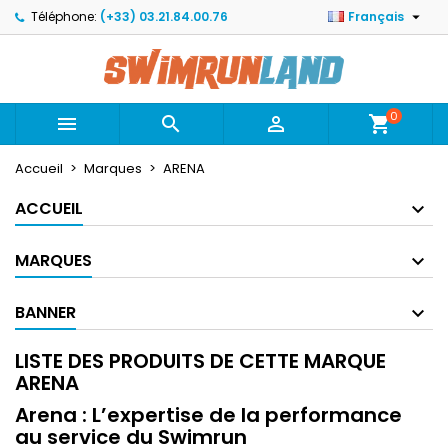

Téléphone:
(+33) 03.21.84.00.76
Français
×
×
×
×
Mes listes
((modalTitle))
Créer une liste d'envies
Connexion
Créer une nouvelle liste
add_circle_outline
((confirmMessage))
Vous devez être connecté pour ajouter des produits
Nom de la liste d'envies
à votre liste d'envies.
0



shopping_cart
((cancelText))
((modalDeleteText))
Accueil
Marques
ARENA
Annuler
Connexion
Annuler
Créer une liste d'envies
ACCUEIL
MARQUES
BANNER
LISTE DES PRODUITS DE CETTE MARQUE
ARENA
Arena : L’expertise de la performance
au service du Swimrun