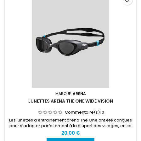
MARQUE:
ARENA
LUNETTES ARENA THE ONE WIDE VISION
Commentaire(s):
0
Les lunettes d’entrainement arena The One ont été conçues
pour s'adapter parfaitement à la plupart des visages, en se
basant sur les données de R&D saisies sur les similitudes
20,00 €
structurelles des visages. La zone autour des orbites est la