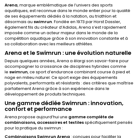
Arena
, marque emblématique de l’univers des sports
aquatiques, est reconnue dans le monde entier pour la qualité
de ses équipements dédiés à la natation, au triathlon et
désormais au
swimrun
. Fondée en 1973 par Horst Dassler,
également fils du créateur d’Adidas, Arena s’est rapidement
imposée comme un acteur majeur dans le monde de la
compétition aquatique grâce à son innovation constante et à
sa collaboration avec les meilleurs athlètes.
Arena et le Swimrun : une évolution naturelle
Depuis quelques années, Arena a élargi son savoir-faire pour
accompagner la croissance de disciplines hybrides comme
le
swimrun
, ce sport d’endurance combinant course à pied et
nage en milieu naturel. Ce sport exige des équipements
polyvalents, performants et résistants : des critères que maîtrise
parfaitement Arena grâce à son expérience dans le
développement de produits techniques.
Une gamme dédiée Swimrun : innovation,
confort et performance
Arena propose aujourd’hui une
gamme complète de
combinaisons, accessoires et textiles
spécifiquement pensés
pour la pratique du swimrun :
Combinaisons Swimrun Arena
: conçues pour faciliter la