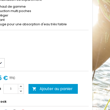
s haut de gamme
uction multi poches
léger
ant
uge pour une absorption d'eau très faible
5 €
TTC
Ajouter au panier
é

tock