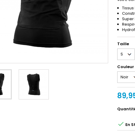
Tissu
Constr
Super 
Respir
Hydrof
Taille
Couleur
89,9
Quantit

En S