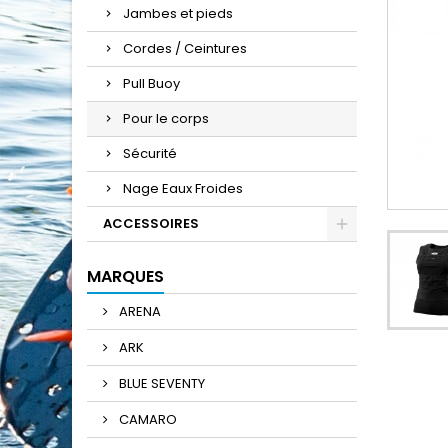
Jambes et pieds
Cordes / Ceintures
Pull Buoy
Pour le corps
Sécurité
Nage Eaux Froides
ACCESSOIRES
MARQUES
ARENA
ARK
BLUE SEVENTY
CAMARO