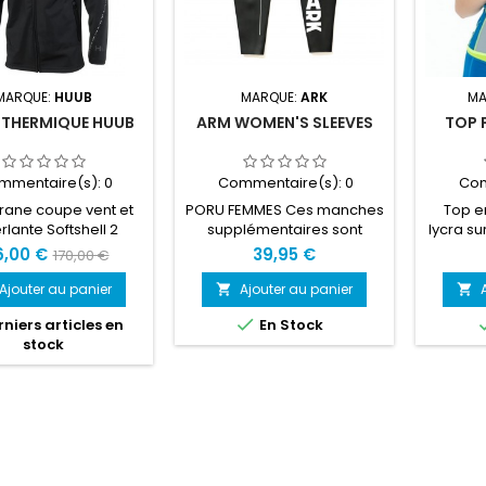
MARQUE:
HUUB
MARQUE:
ARK
MA
 THERMIQUE HUUB
ARM WOMEN'S SLEEVES
TOP 
mmentaire(s):
0
Commentaire(s):
0
Com
ane coupe vent et
PORU FEMMES Ces manches
Top e
rlante Softshell 2
supplémentaires sont
lycra su
es, une capuche,
disponibles en achat
li
6,00 €
39,95 €
170,00 €
blure intérieure
séparé au cas où vous en
mouveme
perdriez une paire ou si
course
Ajouter au panier
Ajouter au panier


vous souhaitez compléter
un a

niers articles en
En Stock
votre combinaison.
suppl
stock
Néoprène Yamamoto
combin
LIMESTONE de qualité
autoris
supérieure, matériau super
imposa
lisse, durable et isolant,
to
battant toute autre option
sur le marché. Résiste dans
le temps, sans fissures
fragiles qui risquent de...