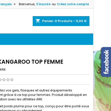

rançais
Bienvenue,
S'inscrire
ou
Créez votre compte
×
×
×
shopping_cart
Panier:
0
Produits - 0,00 €
n
s
KANGAROO TOP FEMME
ARK
tez vos gels, flasques et autres équipements
nt grâce à ce top pour femmes. Produit développé en
tion avec les athlètes ARK.
x et poids plume pour ce top, conçu pour être porté sous
mbinaison ou séparément.