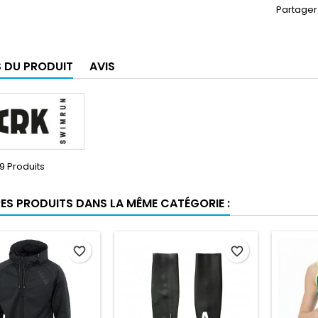
Partager
S DU PRODUIT
AVIS
9 Produits
RES PRODUITS DANS LA MÊME CATÉGORIE :
favorite_border
favorite_border