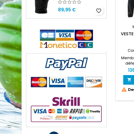
89,95 €
favorite_border
VESTE
Co
Membr
défe
poch
13
dou


Der