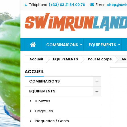
Téléphone:
(+33) 03.21.84.00.76
Email:
shop@swi
M
C
C
add_circle_outline
Vo
No
d'e
COMBINAISONS
EQUIPEMENTS
Accueil
EQUIPEMENTS
Pour le corps
AR
ACCUEIL
COMBINAISONS
EQUIPEMENTS
Lunettes
Cagoules
Plaquettes / Gants