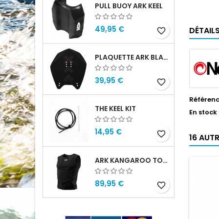
PULL BUOY ARK KEEL
49,95 €
DÉTAIL
favorite_border
PLAQUETTE ARK BLADE
39,95 €
favorite_border
Référen
THE KEEL KIT
En stock
14,95 €
favorite_border
16 AUT
ARK KANGAROO TOP HOMME
89,95 €
favorite_border