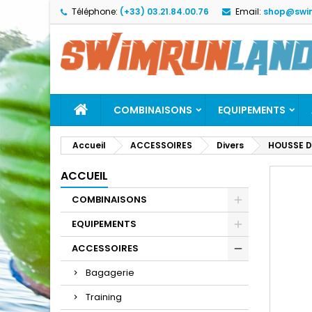
Téléphone:
(+33) 03.21.84.00.76
Email:
shop@swi
M
C
C
add_circle_outline
Vo
No
d'e
COMBINAISONS
EQUIPEMENTS
Accueil
ACCESSOIRES
Divers
HOUSSE D
ACCUEIL
COMBINAISONS
EQUIPEMENTS
ACCESSOIRES
Bagagerie
Training