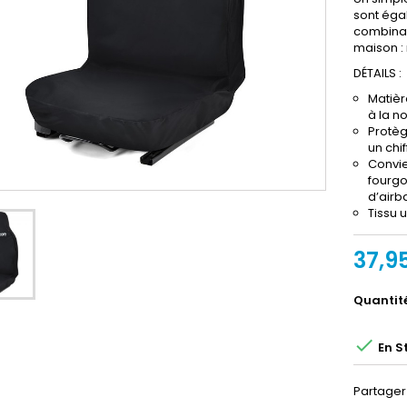
sont éga
combinai
maison :
DÉTAILS :
Matièr
à la no
Protèg
un chi
Convie
fourgo
d’airb
Tissu 
37,9
Quantit

En S
Partager