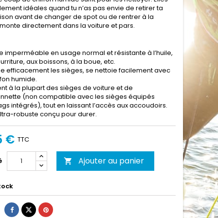
lement idéales quand tu n’as pas envie de retirer ta
son avant de changer de spot ou de rentrer à la
 monte directement dans la voiture et pars.
e imperméable en usage normal et résistante à l’huile,
urriture, aux boissons, à la boue, etc.
e efficacement les sièges, se nettoie facilement avec
ffon humide.
nt à la plupart des sièges de voiture et de
nnette (non compatible avec les sièges équipés
ags intégrés), tout en laissant l’accès aux accoudoirs.
ultra-robuste conçu pour durer.
5 €
TTC
Ajouter au panier
é

tock