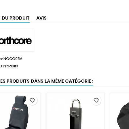
S DU PRODUIT
AVIS
ce
NOCO05A
3 Produits
RES PRODUITS DANS LA MÊME CATÉGORIE :
favorite_border
favorite_border