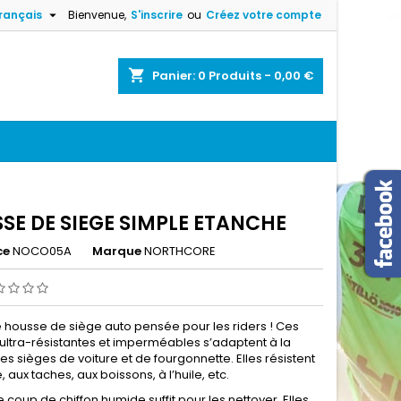

rançais
Bienvenue,
S'inscrire
ou
Créez votre compte
×
×
×
shopping_cart
Panier:
0
Produits - 0,00 €
n
s
SE DE SIEGE SIMPLE ETANCHE
ce
NOCO05A
Marque
NORTHCORE
e housse de siège auto pensée pour les riders ! Ces
ultra-résistantes et imperméables s’adaptent à la
es sièges de voiture et de fourgonnette. Elles résistent
, aux taches, aux boissons, à l’huile, etc.
 coup de chiffon humide suffit pour les nettoyer. Elles