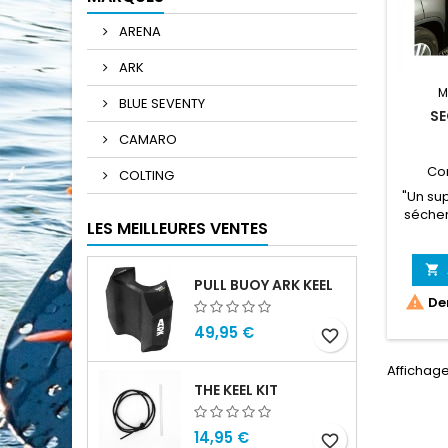
ARENA
ARK
M
BLUE SEVENTY
SE
CAMARO
Co
COLTING
"Un su
séche
LES MEILLEURES VENTES
sans
déf
rapid

PULL BUOY ARK KEEL
go

Der
c
suspe
49,95 €
favorite_border
contac
qui 
Affichage 
parfai
THE KEEL KIT
combin
ne
car
14,95 €
favorite_border