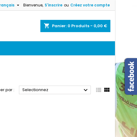

rançais
Bienvenue,
S'inscrire
ou
Créez votre compte
×
×
×
×
shopping_cart
Panier:
0
Produits - 0,00 €
)
n
s



ier par :
Selectionnez