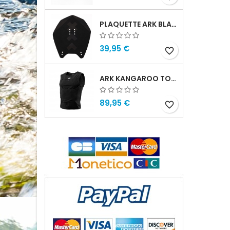
véhicul
de
PLAQUETTE ARK BLADE
39,95 €
favorite_border
ARK KANGAROO TOP HOMME
89,95 €
favorite_border