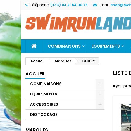
Téléphone:
(+33) 03.21.84.00.76
Email:
shop@swi
M
(
C
C
add_circle_outline
((
Vo
No
d'e
COMBINAISONS
EQUIPEMENTS
Accueil
Marques
GODRY
LISTE
ACCUEIL
COMBINAISONS
Il ya 1 pro
EQUIPEMENTS
ACCESSOIRES
DESTOCKAGE
MARQUES