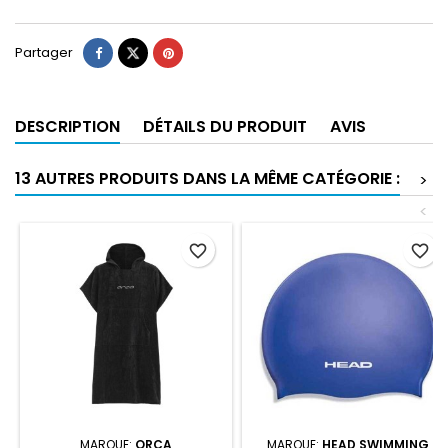
Partager
DESCRIPTION
DÉTAILS DU PRODUIT
AVIS
13 AUTRES PRODUITS DANS LA MÊME CATÉGORIE :
>
<
favorite_border
favorite_border
MARQUE:
ORCA
MARQUE:
HEAD SWIMMING