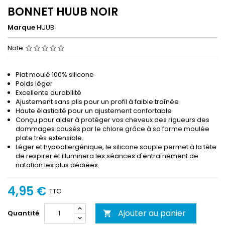
BONNET HUUB NOIR
Marque
HUUB
Note
Plat moulé 100% silicone
Poids léger
Excellente durabilité
Ajustement sans plis pour un profil à faible traînée
Haute élasticité pour un ajustement confortable
Conçu pour aider à protéger vos cheveux des rigueurs des
dommages causés par le chlore grâce à sa forme moulée
plate très extensible.
Léger et hypoallergénique, le silicone souple permet à la tête
de respirer et illuminera les séances d'entraînement de
natation les plus dédiées.
4,95 €
TTC
Ajouter au panier
Quantité
