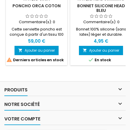
PONCHO ORCA COTON
BONNET SILICONE HEAD
BLEU
Commentaire(s):
0
Commentaire(s):
0
Cette serviette poncho est
Bonnet 100% silicone (sans
conçue à partir d'un tissu 100
latex) léger et durable.
% coton doux et agréable.
Couleur bleu royal
59,00 €
4,95 €
Idéale pour se sécher ou se
changer dans le plus grand
Ajouter au panier
Ajouter au panier


confort pendant une session


Derniers articles en stock
En stock
de natation ou de surf, un
entraînement ou une course.
L’accessoire idéal pour les
sportifs. Taille unique

PRODUITS

NOTRE SOCIÉTÉ

VOTRE COMPTE