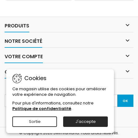
pied qu'à ceux de la natation.
souplesse. Ce qui la rend
Le système de fixation par
adaptée pour la course à
velcro empêche l'eau de
pied, le zip avant (pour éviter
rentrer et rend la
d’enlever la combi pour
combinaison facile à ouvrir
courir), le col en V, et une

PRODUITS
ou à enlever lors des
ouverture maximale
transitions de la course....
permettent une grande...

NOTRE SOCIÉTÉ

VOTRE COMPTE

CONTACT
Cookies
LETTRE D'INFORMATIONS
Ce magasin utilise des cookies pour améliorer
votre expérience de navigation.
Pour plus d'informations, consultez notre
Politique de confidentialité
.
Sortie
J'accepte
© Copyright 2026 Swimrunland. Tous droits réservés.