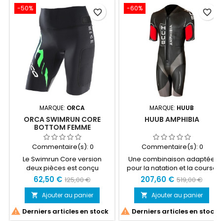
-50%
-60%
favorite_border
favorite_border
MARQUE:
ORCA
MARQUE:
HUUB
ORCA SWIMRUN CORE
HUUB AMPHIBIA
BOTTOM FEMME
Commentaire(s):
0
Commentaire(s):
0
Le Swimrun Core version
Une combinaison adaptée
deux pièces est conçu
pour la natation et la course
spécialement pour les
à pied ! En prenant la
62,50 €
207,60 €
125,00 €
519,00 €
compétitions de swimrun
combinaison Archimedes
lorsqu'il fait chaud. Cette
comme point de départ,
Ajouter au panier
Ajouter au panier


combinaison s'adapte tant
cette nouvelle combinaison


Derniers articles en stock
Derniers articles en stock
aux besoins de la course à
possède une incroyable