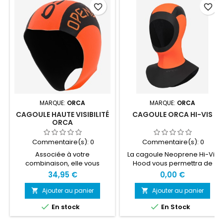
favorite_border
favorite_border
MARQUE:
ORCA
MARQUE:
ORCA
CAGOULE HAUTE VISIBILITÉ
CAGOULE ORCA HI-VIS
ORCA
Commentaire(s):
0
Commentaire(s):
0
Associée à votre
La cagoule Neoprene Hi-Vis
combinaison, elle vous
Hood vous permettra de
procure une chaleur
profiter de la natation en eau
34,95 €
0,00 €
supplémentaire dans des
froide avec une protection et
eaux plus froides que
un confort supérieurs. Les
Ajouter au panier
Ajouter au panier


d'habitude.
couleurs haute visibilité vous


En stock
En Stock
rendront facilement
repérable, même de loin, ce