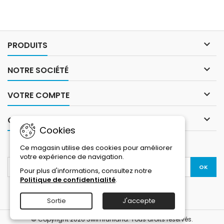
qui vous donnera plus de
confiance lors de vos
sessions en mer. De plus, la
doublure thermique amplifie
la sensation de confort

PRODUITS
thermique...

NOTRE SOCIÉTÉ

VOTRE COMPTE

CONTACT
Cookies
LETTRE D'INFORMATIONS
Ce magasin utilise des cookies pour améliorer
votre expérience de navigation.
Pour plus d'informations, consultez notre
Politique de confidentialité
.
Sortie
J'accepte
© Copyright 2026 Swimrunland. Tous droits réservés.