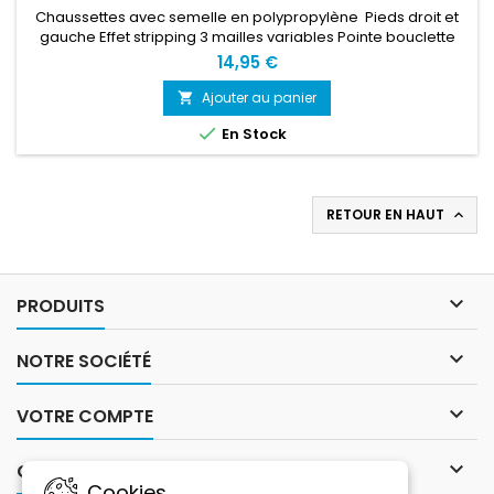
Chaussettes avec semelle en polypropylène Pieds droit et
gauche Effet stripping 3 mailles variables Pointe bouclette
Tricotage en fibre technique respirante Ultra-fines : effet
14,95 €
seconde peau avec zones de strapping pour plus de
stabilité Technologie thermo-respirante brevetée
Ajouter au panier

Climasocks 84% polyamide / 13% polypropylène / 3%

En Stock
élasthanne
RETOUR EN HAUT


PRODUITS

NOTRE SOCIÉTÉ

VOTRE COMPTE

CONTACT
Cookies