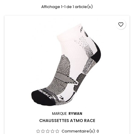
Affichage 1-1 de 1 article(s)
favorite_border
MARQUE:
RYWAN
CHAUSSETTES ATMO RACE
Commentaire(s):
0